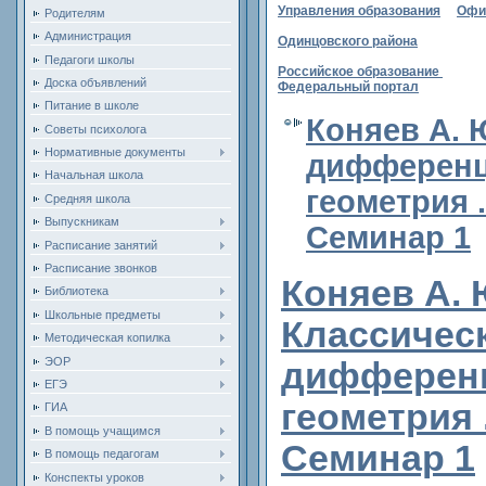
Управления образования
Офи
Родителям
Администрация
Одинцовского района
Педагоги школы
Российское образование
Доска объявлений
Федеральный портал
Питание в школе
Коняев А. 
Советы психолога
Нормативные документы
дифференц
Начальная школа
геометрия 
Средняя школа
Выпускникам
Семинар 1
Расписание занятий
Расписание звонков
Коняев А. Ю
Библиотека
Школьные предметы
Классичес
Методическая копилка
ЭОР
дифферен
ЕГЭ
геометрия 
ГИА
В помощь учащимся
Семинар 1
В помощь педагогам
Конспекты уроков