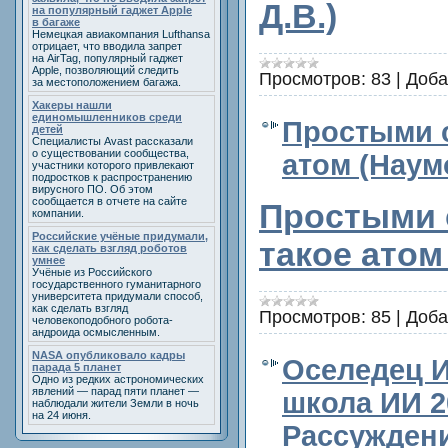
Д.В.)
на популярный гаджет Apple
в багаже
Немецкая авиакомпания Lufthansa
отрицает, что вводила запрет
на AirTag, популярный гаджет
Apple, позволяющий следить
Просмотров:
83
|
Доба
за местоположением багажа.
Хакеры нашли
единомышленников среди
Простыми с
детей
Специалисты Avast рассказали
о существовании сообщества,
атом (Наум
участники которого привлекают
подростков к распространению
вирусного ПО. Об этом
сообщается в отчете на сайте
Простыми 
компании.
Российские учёные придумали,
такое атом
как сделать взгляд роботов
умнее
Учёные из Российского
государственного гуманитарного
университета придумали способ,
как сделать взгляд
Просмотров:
85
|
Доба
человекоподобного робота-
андроида осмысленным.
NASA опубликовало кадры
Оселедец И
парада 5 планет
Одно из редких астрономических
явлений — парад пяти планет —
школа ИИ 20
наблюдали жители Земли в ночь
на 24 июня.
Рассужден