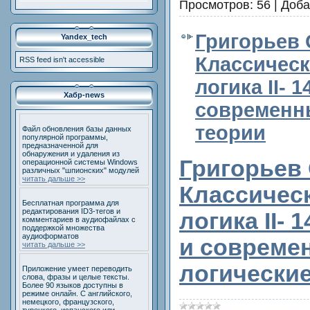
Просмотров:
56
|
Доба
Григорьев О
Yandex_tech
Классическ
RSS feed isn't accessible
логика II- 
Хабр-news
современн
теории
Файл обновления базы данных
популярной программы,
предназначенной для
обнаружения и удаления из
Григорьев 
операционной системы Windows
различных "шпионских" модулей
читать дальше >>
Классичес
Бесплатная программа для
редактирования ID3-тегов и
логика II-
комментариев в аудиофайлах с
поддержкой множества
аудиоформатов
и совреме
читать дальше >>
логически
Приложение умеет переводить
слова, фразы и целые тексты.
Более 90 языков доступны в
режиме онлайн. С английского,
немецкого, французского,