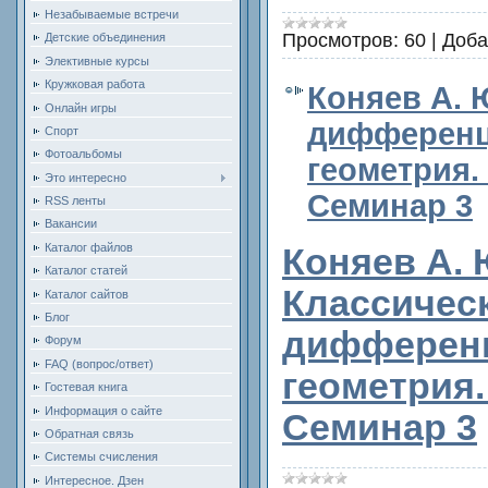
Незабываемые встречи
Просмотров:
60
|
Доба
Детские объединения
Элективные курсы
Кружковая работа
Коняев А. 
Онлайн игры
дифференц
Спорт
Фотоальбомы
геометрия.
Это интересно
Семинар 3
RSS ленты
Вакансии
Каталог файлов
Коняев А. Ю
Каталог статей
Классичес
Каталог сайтов
Блог
дифферен
Форум
FAQ (вопрос/ответ)
геометрия.
Гостевая книга
Информация о сайте
Семинар 3
Обратная связь
Системы счисления
Интересное. Дзен