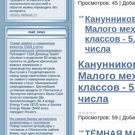
турецкого, испанского или
Просмотров:
45
|
Доба
итальянского на русский и
обратно можно переводить без
интернета
читать дальше >>
Канунников
Малого мех
mail_news
классов - 
Трамп заявил о намерении
числа
вернуть США статус
«минеральной сверхдержавы»
Президент США Дональд Трамп
объявил о выделении $3 млрд на
Канунников
проекты по добыче критически
важных минералов и
производству аккумуляторов.
Выступая в Госдепартаменте
Малого мех
перед представителями отрасли,
он заявил о намерении вернуть
Америке статус «минеральной
классов - 
сверхдержавы». Крупнейшие
условные кредиты от Пентагона и
Экспортно-импортного банка США
числа
получат компании Sila
Nanotechnologies ($1,4 млрд),
Energy Fuels ($725 млн) и Sunrise
Energy Metals ($400 млн),
передает Reuters.
Просмотров:
59
|
Доба
На севере Киева загорелись
резервуары с топливом
Пожар охватил резервуары с
топливом в Оболонском районе
ТЁМНАЯ МА
Киева, ещё одно возгорание