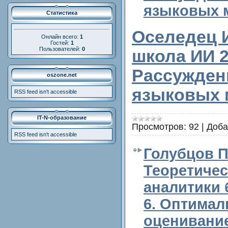
языковых 
Статистика
Оселедец И
Онлайн всего:
1
Гостей:
1
Пользователей:
0
школа ИИ 20
Рассужден
oszone.net
языковых 
RSS feed isn't accessible
IT-N-образование
Просмотров:
92
|
Доба
RSS feed isn't accessible
Голубцов П.
Теоретиче
аналитики 
6. Оптимал
оценивани