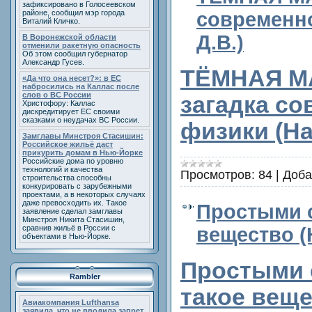
зафиксировано в Голосеевском
районе, сообщил мэр города
современн
Виталий Кличко.
Д.В.)
В Воронежской области
отменили ракетную опасность
Об этом сообщил губернатор
Александр Гусев.
ТЁМНАЯ М
«Да что она несет?»: в ЕС
набросились на Каллас после
слов о ВС России
загадка с
Христофору: Каллас
дискредитирует ЕС своими
сказками о неудачах ВС России.
физики (На
Замглавы Минстроя Стасишин:
Российское жильё даст
прикурить домам в Нью-Йорке
Российские дома по уровню
технологий и качества
Просмотров:
84
|
Доба
строительства способны
конкурировать с зарубежными
проектами, а в некоторых случаях
даже превосходить их. Такое
Простыми с
заявление сделал замглавы
Минстроя Никита Стасишин,
сравнив жильё в России с
вещество (
объектами в Нью-Йорке.
Простыми 
Rambler
такое вещ
Авиакомпания Lufthansa
заявила, что не вводила запрет